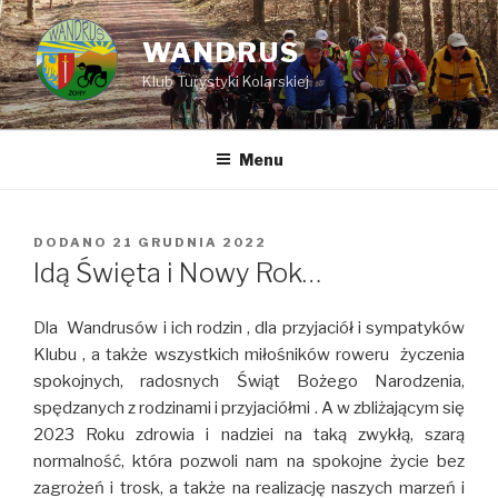
Przejdź
do
WANDRUS
treści
Klub Turystyki Kolarskiej
Menu
DODANO
OPUBLIKOWANE
21 GRUDNIA 2022
W
Idą Święta i Nowy Rok…
Dla Wandrusów i ich rodzin , dla przyjaciół i sympatyków
Klubu , a także wszystkich miłośników roweru życzenia
spokojnych, radosnych Świąt Bożego Narodzenia,
spędzanych z rodzinami i przyjaciółmi . A w zbliżającym się
2023 Roku zdrowia i nadziei na taką zwykłą, szarą
normalność, która pozwoli nam na spokojne życie bez
zagrożeń i trosk, a także na realizację naszych marzeń i