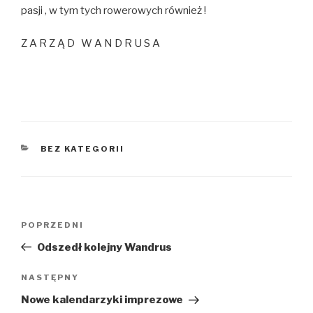
pasji , w tym tych rowerowych również !
Z A R Z Ą D W A N D R U S A
KATEGORIE
BEZ KATEGORII
Nawigacja
POPRZEDNI
Poprzedni
wpisu
wpis
Odszedł kolejny Wandrus
NASTĘPNY
Następny
wpis
Nowe kalendarzyki imprezowe