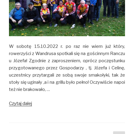
W sobotę 15.10.2022 r. po raz nie wiem już który,
rowerzyści z Wandrusa spotkali się na gościnnym Ranczu
u Józefa! Zgodnie z zaproszeniem, oprócz poczęstunku
przygotowanego przez Gospodarzy , tj. Józefa i Celinę,
uczestnicy przytargali ze sobą swoje smakołyki, tak że
stoły się uginały ,a i na grillu było pełno! Oczywiście napoi
też nie brakowało, …
Czytaj dalej
Rajd
Grillowanie
na
Ranczu
u