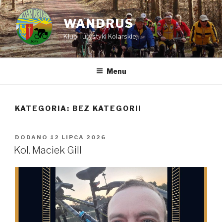
Przejdź
do
WANDRUS
treści
Klub Turystyki Kolarskiej
Menu
KATEGORIA: BEZ KATEGORII
DODANO
OPUBLIKOWANE
12 LIPCA 2026
W
Kol. Maciek Gill