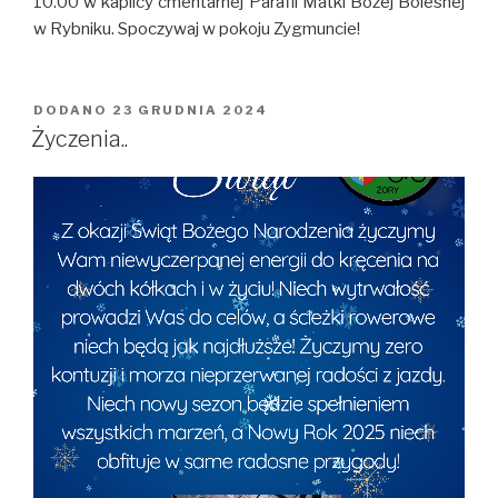
10.00 w kaplicy cmentarnej Parafii Matki Bożej Bolesnej
w Rybniku. Spoczywaj w pokoju Zygmuncie!
DODANO
OPUBLIKOWANE
23 GRUDNIA 2024
W
Życzenia..