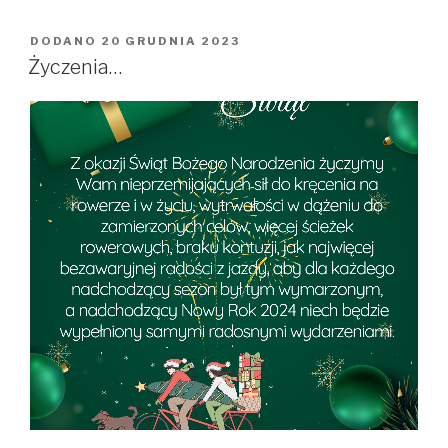
Józefa
Klibera
DODANO
OPUBLIKOWANE
20 GRUDNIA 2023
W
2014
Życzenia…
–
2023