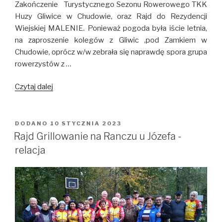
Zakończenie Turystycznego Sezonu Rowerowego TKK
Huzy Gliwice w Chudowie, oraz Rajd do Rezydencji
Wiejskiej MALENIE. Ponieważ pogoda była iście letnia,
na zaproszenie kolegów z Gliwic ,pod Zamkiem w
Chudowie, oprócz w/w zebrała się naprawdę spora grupa
rowerzystów z …
Czytaj dalej
Rajdy
Chudów
i
Rezydencja
DODANO
OPUBLIKOWANE
10 STYCZNIA 2023
W
Malenie
Rajd Grillowanie na Ranczu u Józefa -
–
relacja
relacja