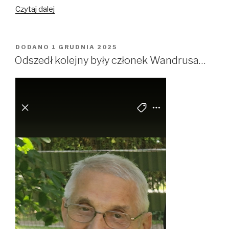
Czytaj dalej
Noworoczny
Rajd
Rowerowy
Wandrusa
DODANO
OPUBLIKOWANE
1 GRUDNIA 2025
W
–
Odszedł kolejny były członek Wandrusa…
Żory
→
„Paryż”
1.01.2026