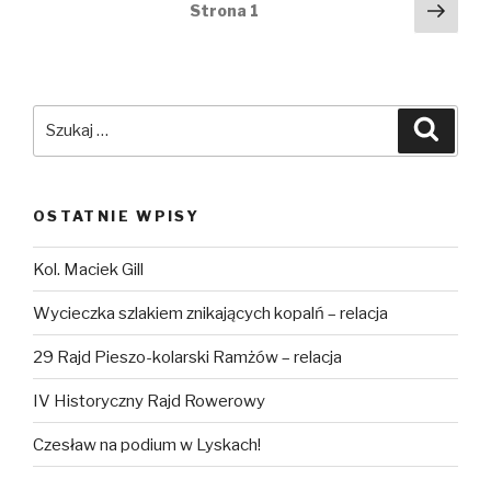
Nawigacja
Nast
Strona
1
Józefa
stro
po
-
wpisach
relacja
Szukaj:
Szuka
OSTATNIE WPISY
Kol. Maciek Gill
Wycieczka szlakiem znikających kopalń – relacja
29 Rajd Pieszo-kolarski Ramżów – relacja
IV Historyczny Rajd Rowerowy
Czesław na podium w Lyskach!