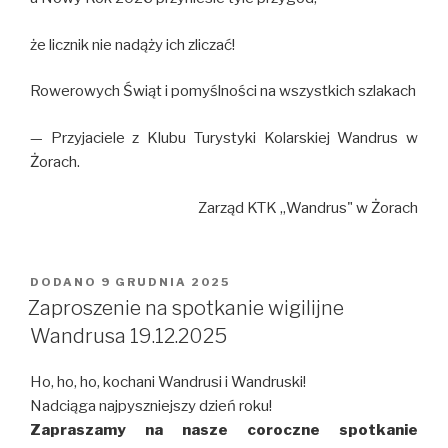
że licznik nie nadąży ich zliczać!
Rowerowych Świąt i pomyślności na wszystkich szlakach
— Przyjaciele z Klubu Turystyki Kolarskiej Wandrus w
Żorach.
Zarząd KTK „Wandrus" w Żorach
DODANO
OPUBLIKOWANE
9 GRUDNIA 2025
W
Zaproszenie na spotkanie wigilijne
Wandrusa 19.12.2025
Ho, ho, ho, kochani Wandrusi i Wandruski!
Nadciąga najpyszniejszy dzień roku!
Zapraszamy na nasze coroczne spotkanie