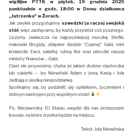
wigilijne PTTK w piątek, 19 grudnia 2025
punktualnie o godz. 18:00 w Domu działkowca
„Jutrzenka” w Żorach.
Jak zwykle przygotujemy
szwedzki (a raczej swojski)
stół
, więc zachęcamy, by każdy przyniósł coś pysznego.
Liczymy zwłaszcza na najpyszniejszą moczkę Stefki,
makówki Brygidy, obłędne śledzie “Czarnej” Gabi, mini
krokieciki Ewci, sałatkę rybną Ani oraz pierożki naszej
ministry finansów – Gabi.
Ciast nie przynosimy, chyba że jakieś drobne ciasteczka
lub cukierki — bo Niewiński Adam z żoną Kasią i Jola
zadbają o słodką niespodziankę.
Spotkajmy się, by podzielić się opłatkiem, życzeniami i
dobrym nastrojem przy wspólnym stole!
Ps. Niezawodny DJ Stasiu, uwędzi dla nas przepyszne
łososie, na które zrzutka będzie na miejscu.
Tekst: Jola Niewińska