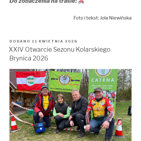
Do zobaczenia na trasie!
Foto i tekst: Jola Niewińska
DODANO
OPUBLIKOWANE
11 KWIETNIA 2026
W
XXIV Otwarcie Sezonu Kolarskiego
Brynica 2026