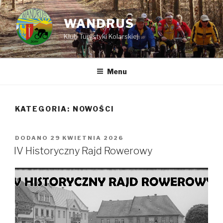
Przejdź
do
WANDRUS
treści
Klub Turystyki Kolarskiej
Menu
KATEGORIA: NOWOŚCI
DODANO
OPUBLIKOWANE
29 KWIETNIA 2026
W
IV Historyczny Rajd Rowerowy