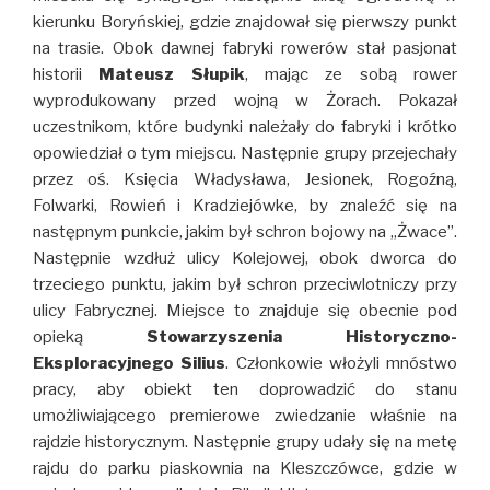
kierunku Boryńskiej, gdzie znajdował się pierwszy punkt
na trasie. Obok dawnej fabryki rowerów stał pasjonat
historii
Mateusz Słupik
, mając ze sobą rower
wyprodukowany przed wojną w Żorach. Pokazał
uczestnikom, które budynki należały do fabryki i krótko
opowiedział o tym miejscu. Następnie grupy przejechały
przez oś. Księcia Władysława, Jesionek, Rogoźną,
Folwarki, Rowień i Kradziejówke, by znaleźć się na
następnym punkcie, jakim był schron bojowy na „Żwace”.
Następnie wzdłuż ulicy Kolejowej, obok dworca do
trzeciego punktu, jakim był schron przeciwlotniczy przy
ulicy Fabrycznej. Miejsce to znajduje się obecnie pod
opieką
Stowarzyszenia Historyczno-
Eksploracyjnego Silius
. Członkowie włożyli mnóstwo
pracy, aby obiekt ten doprowadzić do stanu
umożliwiającego premierowe zwiedzanie właśnie na
rajdzie historycznym. Następnie grupy udały się na metę
rajdu do parku piaskownia na Kleszczówce, gdzie w