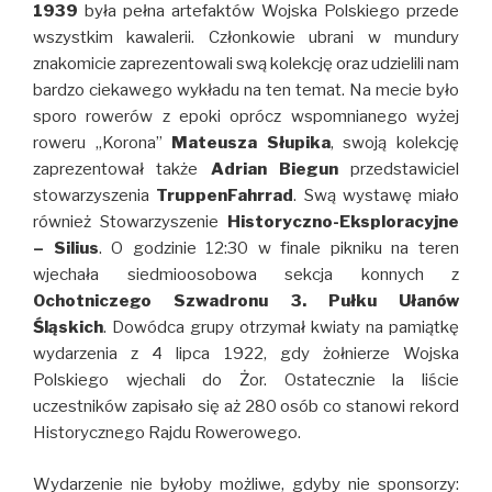
1939
była pełna artefaktów Wojska Polskiego przede
wszystkim kawalerii. Członkowie ubrani w mundury
znakomicie zaprezentowali swą kolekcję oraz udzielili nam
bardzo ciekawego wykładu na ten temat. Na mecie było
sporo rowerów z epoki oprócz wspomnianego wyżej
roweru „Korona”
Mateusza Słupika
, swoją kolekcję
zaprezentował także
Adrian Biegun
przedstawiciel
stowarzyszenia
TruppenFahrrad
. Swą wystawę miało
również Stowarzyszenie
Historyczno-Eksploracyjne
– Silius
. O godzinie 12:30 w finale pikniku na teren
wjechała siedmioosobowa sekcja konnych z
Ochotniczego Szwadronu 3. Pułku Ułanów
Śląskich
. Dowódca grupy otrzymał kwiaty na pamiątkę
wydarzenia z 4 lipca 1922, gdy żołnierze Wojska
Polskiego wjechali do Żor. Ostatecznie la liście
uczestników zapisało się aż 280 osób co stanowi rekord
Historycznego Rajdu Rowerowego.
Wydarzenie nie byłoby możliwe, gdyby nie sponsorzy: