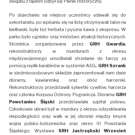
związku z rajdem odbył się Piknik Historyczny.
Po dojechaniu na miejsce uczestnicy udawali się do
sekretariatu, po wpisaniu się na listę otrzymywali talon na
kiełbaski, była też herbata i pyszna kawa z ekspresu. W
parku było ognisko oraz mnóstwo atrakcji historycznych.
Strzelnica zorganizowana przez
GRH Gwardia
,
rekonstruktorzy w mundurach z okresu
międzywojennego umożliwiali strzelanie do tarczy za
pomocą replik karabinów w systemie ASG
. GRH Szrank
w siedmioosobowym składzie zaprezentowali nam dwie
dioramy, kawiarenkę oraz obóz harcerski.
Rekonstruktorzy przedstawili sylwetki cywilów, harcerza
oraz członka Korpusu Ochrony Pogranicza. Diorama
GRH
Powstaniec Śląski
przedstawiała szpital polowy.
Członkowie ubrani byli w mundury z okresu odzyskiwania
niepodległości oraz walk w jej obronie między innymi
wojna polsko-bolszewicka oraz okres III Powstania
Śląskiego. Wystawa
SRH Jastrzębski Wrzesień