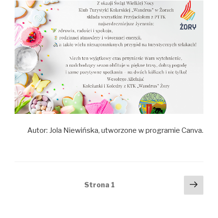
Autor: Jola Niewińska, utworzone w programie Canva.
Nawigacja
Nast
Strona
1
stro
po
wpisach