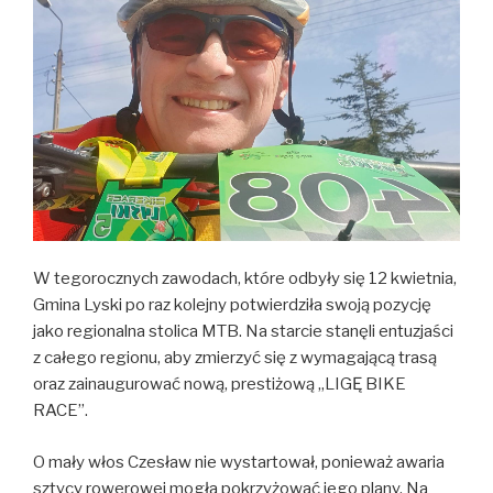
W tegorocznych zawodach, które odbyły się 12 kwietnia,
Gmina Lyski po raz kolejny potwierdziła swoją pozycję
jako regionalna stolica MTB. Na starcie stanęli entuzjaści
z całego regionu, aby zmierzyć się z wymagającą trasą
oraz zainaugurować nową, prestiżową „LIGĘ BIKE
RACE”.
O mały włos Czesław nie wystartował, ponieważ awaria
sztycy rowerowej mogła pokrzyżować jego plany. Na