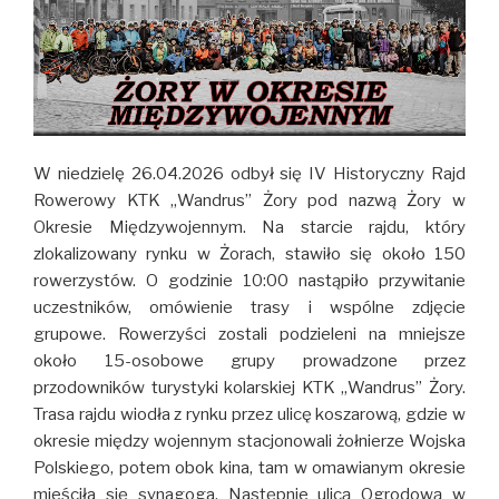
W niedzielę 26.04.2026 odbył się IV Historyczny Rajd
Rowerowy KTK „Wandrus” Żory pod nazwą Żory w
Okresie Międzywojennym. Na starcie rajdu, który
zlokalizowany rynku w Żorach, stawiło się około 150
rowerzystów. O godzinie 10:00 nastąpiło przywitanie
uczestników, omówienie trasy i wspólne zdjęcie
grupowe. Rowerzyści zostali podzieleni na mniejsze
około 15-osobowe grupy prowadzone przez
przodowników turystyki kolarskiej KTK „Wandrus” Żory.
Trasa rajdu wiodła z rynku przez ulicę koszarową, gdzie w
okresie między wojennym stacjonowali żołnierze Wojska
Polskiego, potem obok kina, tam w omawianym okresie
mieściła się synagoga. Następnie ulicą Ogrodową w