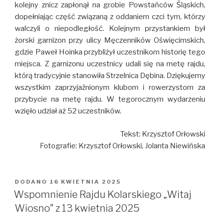
kolejny znicz zapłonął na grobie Powstańców Śląskich,
dopełniając część związaną z oddaniem czci tym, którzy
walczyli o niepodległość. Kolejnym przystankiem był
żorski garnizon przy ulicy Męczenników Oświęcimskich,
gdzie Paweł Hoinka przybliżył uczestnikom historię tego
miejsca. Z garnizonu uczestnicy udali się na metę rajdu,
którą tradycyjnie stanowiła Strzelnica Dębina. Dziękujemy
wszystkim zaprzyjaźnionym klubom i rowerzystom za
przybycie na metę rajdu. W tegorocznym wydarzeniu
wzięło udział aż 52 uczestników.
Tekst: Krzysztof Orłowski
Fotografie: Krzysztof Orłowski, Jolanta Niewińska
DODANO
OPUBLIKOWANE
16 KWIETNIA 2025
W
Wspomnienie Rajdu Kolarskiego „Witaj
Wiosno” z 13 kwietnia 2025