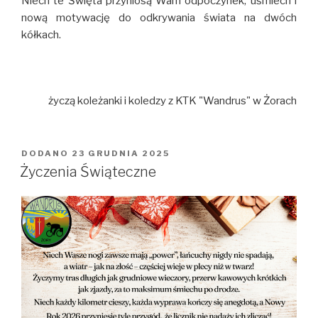
Niech te Święta przyniosą Wam odpoczynek, uśmiech i
nową motywację do odkrywania świata na dwóch
kółkach.
życzą koleżanki i koledzy z KTK "Wandrus" w Żorach
DODANO
OPUBLIKOWANE
23 GRUDNIA 2025
W
Życzenia Świąteczne