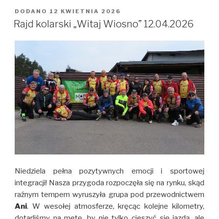
DODANO
OPUBLIKOWANE
12 KWIETNIA 2026
W
Rajd kolarski „Witaj Wiosno” 12.04.2026
Niedziela pełna pozytywnych emocji i sportowej
integracji! Nasza przygoda rozpoczęła się na rynku, skąd
raźnym tempem wyruszyła grupa pod przewodnictwem
Ani
. W wesołej atmosferze, kręcąc kolejne kilometry,
dotarliśmy na metę, by nie tylko cieszyć się jazdą, ale