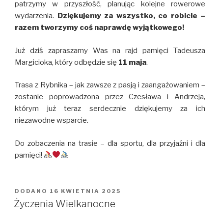
patrzymy w przyszłość, planując kolejne rowerowe
wydarzenia.
Dziękujemy za wszystko, co robicie –
razem tworzymy coś naprawdę wyjątkowego!
Już dziś zapraszamy Was na rajd pamięci Tadeusza
Margicioka, który odbędzie się
11 maja
.
Trasa z Rybnika – jak zawsze z pasją i zaangażowaniem –
zostanie poprowadzona przez Czesława i Andrzeja,
którym już teraz serdecznie dziękujemy za ich
niezawodne wsparcie.
Do zobaczenia na trasie – dla sportu, dla przyjaźni i dla
pamięci!
DODANO
OPUBLIKOWANE
16 KWIETNIA 2025
W
Życzenia Wielkanocne