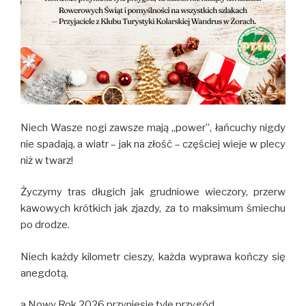
Niech Wasze nogi zawsze mają „power”, łańcuchy nigdy
nie spadają, a wiatr – jak na złość – częściej wieje w plecy
niż w twarz!
Życzymy tras długich jak grudniowe wieczory, przerw
kawowych krótkich jak zjazdy, za to maksimum śmiechu
po drodze.
Niech każdy kilometr cieszy, każda wyprawa kończy się
anegdotą,
a Nowy Rok 2026 przyniesie tyle przygód,