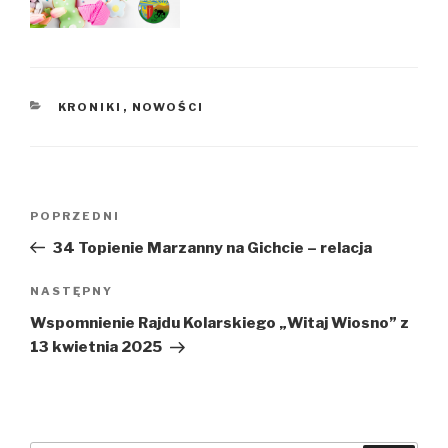
KATEGORIE
KRONIKI
,
NOWOŚCI
Nawigacja
POPRZEDNI
Poprzedni
wpisu
wpis
34 Topienie Marzanny na Gichcie – relacja
NASTĘPNY
Następny
wpis
Wspomnienie Rajdu Kolarskiego „Witaj Wiosno” z
13 kwietnia 2025