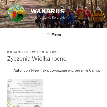
Przejdź
do
WANDRUS
treści
Klub Turystyki Kolarskiej
Menu
DODANO
OPUBLIKOWANE
16 KWIETNIA 2025
W
Życzenia Wielkanocne
Autor: Jola Niewińska, utworzone w programie Canva.