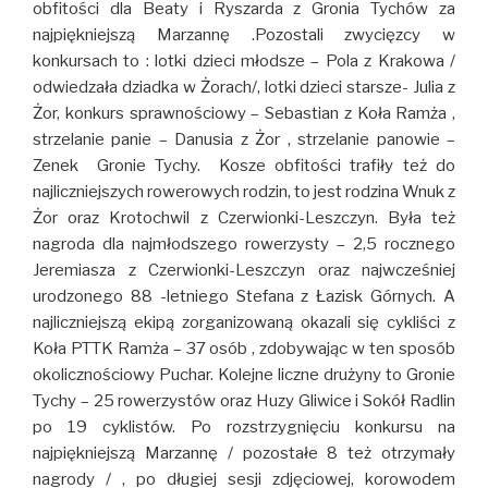
obfitości dla Beaty i Ryszarda z Gronia Tychów za
najpiękniejszą Marzannę .Pozostali zwycięzcy w
konkursach to : lotki dzieci młodsze – Pola z Krakowa /
odwiedzała dziadka w Żorach/, lotki dzieci starsze- Julia z
Żor, konkurs sprawnościowy – Sebastian z Koła Ramża ,
strzelanie panie – Danusia z Żor , strzelanie panowie –
Zenek Gronie Tychy. Kosze obfitości trafiły też do
najliczniejszych rowerowych rodzin, to jest rodzina Wnuk z
Żor oraz Krotochwil z Czerwionki-Leszczyn. Była też
nagroda dla najmłodszego rowerzysty – 2,5 rocznego
Jeremiasza z Czerwionki-Leszczyn oraz najwcześniej
urodzonego 88 -letniego Stefana z Łazisk Górnych. A
najliczniejszą ekipą zorganizowaną okazali się cykliści z
Koła PTTK Ramża – 37 osób , zdobywając w ten sposób
okolicznościowy Puchar. Kolejne liczne drużyny to Gronie
Tychy – 25 rowerzystów oraz Huzy Gliwice i Sokół Radlin
po 19 cyklistów. Po rozstrzygnięciu konkursu na
najpiękniejszą Marzannę / pozostałe 8 też otrzymały
nagrody / , po długiej sesji zdjęciowej, korowodem