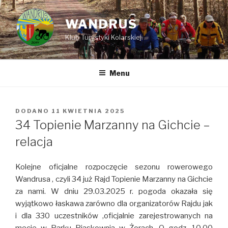
Przejdź
do
WANDRUS
treści
Klub Turystyki Kolarskiej
Menu
DODANO
OPUBLIKOWANE
11 KWIETNIA 2025
W
34 Topienie Marzanny na Gichcie –
relacja
Kolejne oficjalne rozpoczęcie sezonu rowerowego
Wandrusa , czyli 34 już Rajd Topienie Marzanny na Gichcie
za nami. W dniu 29.03.2025 r. pogoda okazała się
wyjątkowo łaskawa zarówno dla organizatorów Rajdu jak
i dla 330 uczestników ,oficjalnie zarejestrowanych na