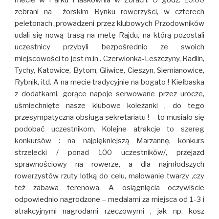
mecie w Parku Piaskownia w Żorach. O godz. 10.00
zebrani na żorskim Rynku rowerzyści, w czterech
peletonach ,prowadzeni przez klubowych Przodowników
udali się nową trasą na metę Rajdu, na którą pozostali
uczestnicy przybyli bezpośrednio ze swoich
miejscowości to jest m.in . Czerwionka-Leszczyny, Radlin,
Tychy, Katowice, Bytom, Gliwice, Cieszyn, Siemianowice,
Rybnik, itd. A na mecie tradycyjnie na bogato ! Kiełbaska
z dodatkami, gorące napoje serwowane przez urocze,
uśmiechnięte nasze klubowe koleżanki , do tego
przesympatyczna obsługa sekretariatu ! – to musiało się
podobać uczestnikom. Kolejne atrakcje to szereg
konkursów : na najpiękniejszą Marzannę, konkurs
strzelecki / ponad 100 uczestników/, przejazd
sprawnościowy na rowerze, a dla najmłodszych
rowerzystów rzuty lotką do celu, malowanie twarzy ,czy
też zabawa terenowa. A osiągnięcia oczywiście
odpowiednio nagrodzone – medalami za miejsca od 1-3 i
atrakcyjnymi nagrodami rzeczowymi , jak np. kosz