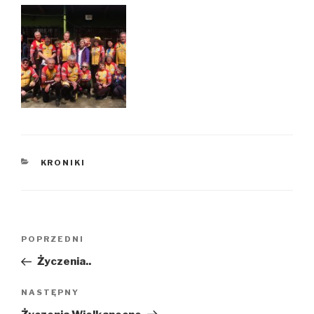
KATEGORIE
KRONIKI
Nawigacja
POPRZEDNI
Poprzedni
wpisu
wpis
Życzenia..
NASTĘPNY
Następny
wpis