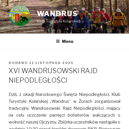
Przejdź
do
WANDRUS
treści
Klub Turystyki Kolarskiej
Menu
DODANO
OPUBLIKOWANE
11 LISTOPADA 2025
W
XVI WANDRUSOWSKI RAJD
NIEPODLEGŁOŚCI
Dziś, z okazji Narodowego Święta Niepodległości, Klub
Turystyki Kolarskiej „Wandrus” w Żorach zorganizował
tradycyjny Wandrusowski Rajd Niepodległości, mający
na celu uczczenie pamięci bohaterów walczących o
wolność naszej Ojczyzny. Zbiórka uczestników nastąpiła o