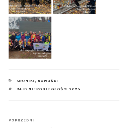
KATEGORIE
KRONIKI
,
NOWOŚCI
TAGI
RAJD NIEPODLEGŁOŚCI 2025
Nawigacja
POPRZEDNI
Poprzedni
wpisu