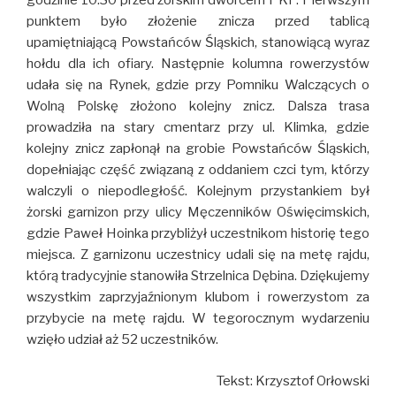
godzinie 10:30 przed żorskim dworcem PKP. Pierwszym
punktem było złożenie znicza przed tablicą
upamiętniającą Powstańców Śląskich, stanowiącą wyraz
hołdu dla ich ofiary. Następnie kolumna rowerzystów
udała się na Rynek, gdzie przy Pomniku Walczących o
Wolną Polskę złożono kolejny znicz. Dalsza trasa
prowadziła na stary cmentarz przy ul. Klimka, gdzie
kolejny znicz zapłonął na grobie Powstańców Śląskich,
dopełniając część związaną z oddaniem czci tym, którzy
walczyli o niepodległość. Kolejnym przystankiem był
żorski garnizon przy ulicy Męczenników Oświęcimskich,
gdzie Paweł Hoinka przybliżył uczestnikom historię tego
miejsca. Z garnizonu uczestnicy udali się na metę rajdu,
którą tradycyjnie stanowiła Strzelnica Dębina. Dziękujemy
wszystkim zaprzyjaźnionym klubom i rowerzystom za
przybycie na metę rajdu. W tegorocznym wydarzeniu
wzięło udział aż 52 uczestników.
Tekst: Krzysztof Orłowski