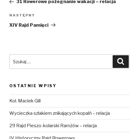
wpis
31 Rowerowe pożegnanie wakacji – relacja
NASTĘPNY
Następny
wpis
XIV Rajd Pamięci
Szukaj:
Szuka
OSTATNIE WPISY
Kol. Maciek Gill
Wycieczka szlakiem znikających kopalń – relacja
29 Rajd Pieszo-kolarski Ramżów – relacja
IV Historyczny Rajd Rowerowy