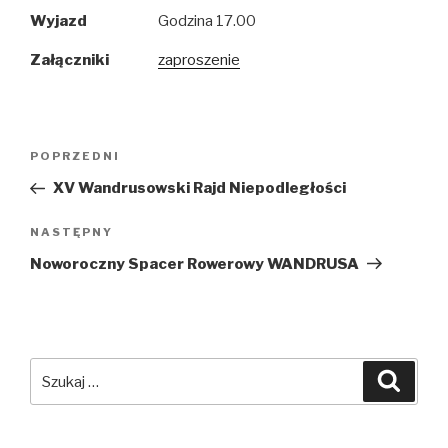
Wyjazd
Godzina 17.00
Załączniki
zaproszenie
Nawigacja
POPRZEDNI
Poprzedni
wpisu
wpis
XV Wandrusowski Rajd Niepodległości
NASTĘPNY
Następny
wpis
Noworoczny Spacer Rowerowy WANDRUSA
Szukaj:
Szuka