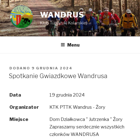
Przejdź
do
WANDRUS
treści
Klub Turystyki Kolarskiej
Menu
DODANO
OPUBLIKOWANE
9 GRUDNIA 2024
W
Spotkanie Gwiazdkowe Wandrusa
Data
19 grudnia 2024
Organizator
KTK PTTK Wandrus - Żory
Miejsce
Dom Działkowca " Jutrzenka " Żory
Zapraszamy serdecznie wszystkich
członków WANDRUSA