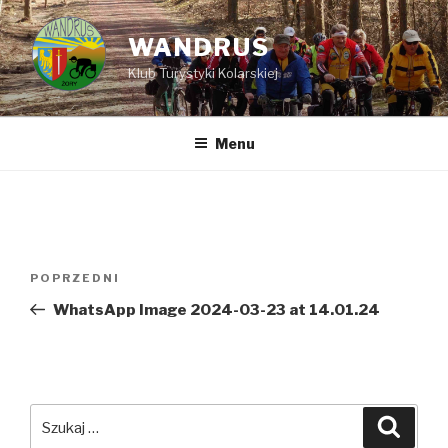
Przejdź
do
WANDRUS
treści
Klub Turystyki Kolarskiej
Menu
Nawigacja
POPRZEDNI
Poprzedni
wpisu
wpis
WhatsApp Image 2024-03-23 at 14.01.24
Szukaj:
Szuka