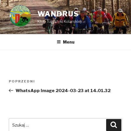
Przejdź
do
WANDRUS
treści
Klub Turystyki Kolarskiej
Menu
Nawigacja
POPRZEDNI
Poprzedni
wpisu
wpis
WhatsApp Image 2024-03-23 at 14.01.32
Szukaj:
Szuka