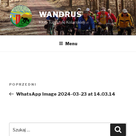
Przejdź
do
WANDRUS
treści
Klub Turystyki Kolarskiej
Menu
Nawigacja
POPRZEDNI
Poprzedni
wpisu
wpis
WhatsApp Image 2024-03-23 at 14.03.14
Szukaj:
Szuka