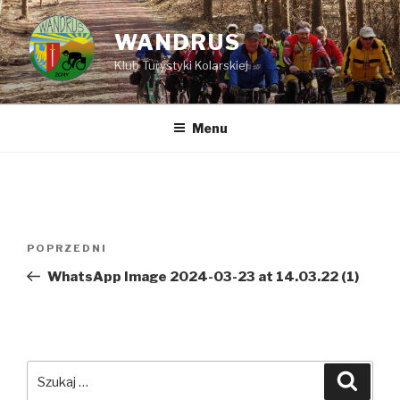
Przejdź
do
WANDRUS
treści
Klub Turystyki Kolarskiej
Menu
Nawigacja
POPRZEDNI
Poprzedni
wpisu
wpis
WhatsApp Image 2024-03-23 at 14.03.22 (1)
Szukaj:
Szuka