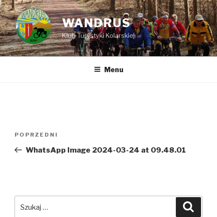
Przejdź
do
WANDRUS
treści
Klub Turystyki Kolarskiej
Menu
Nawigacja
POPRZEDNI
Poprzedni
wpisu
wpis
WhatsApp Image 2024-03-24 at 09.48.01
Szukaj:
Szuka