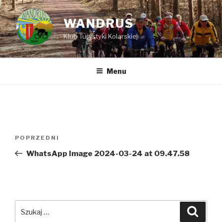
Przejdź
do
WANDRUS
treści
Klub Turystyki Kolarskiej
Menu
Nawigacja
POPRZEDNI
Poprzedni
wpisu
wpis
WhatsApp Image 2024-03-24 at 09.47.58
Szukaj:
Szuka